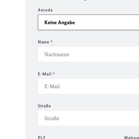
Anrede
Name
*
E-Mail
*
Straße
PLZ
Wohno