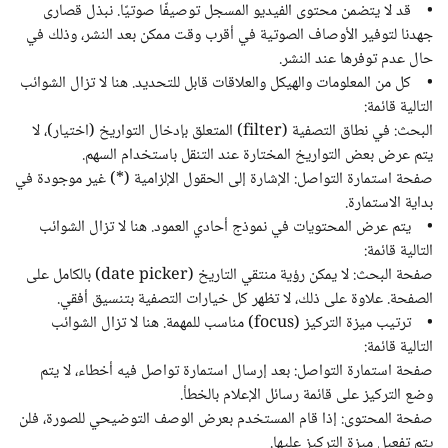
• قد لا يتضمن محتوى الفيديو المسجل توصيفًا صوتيًا. نبذل قصارى
جهدنا لتوفير الأوصاف الصوتية في أقرب وقت ممكن بعد النشر، وذلك في
حال عدم توفرها عند النشر.
• كل من المعلومات والهيكل والعلاقات قابل للتحديد. هنا لا تزال الشوائب
التالية قائمة:
البحث: في نطاق التصفية (filter) المتعلق بإدخال التواريخ (اختيار)، لا
يتم عرض بعض التواريخ المختارة عند التنقل باستخدام السهم.
صفحة استمارة التواصل: الإشارة إلى الحقول الإلزامية (*) غير موجودة في
بداية الاستمارة.
• يتم عرض المحتويات في نموذج أحادي العمود. هنا لا تزال الشوائب
التالية قائمة:
صفحة البحث: لا يمكن رؤية منتقي التاريخ (date picker) بالكامل على
الصفحة. علاوة على ذلك، لا تظهر كل خيارات التصفية بتنسيق أفقي.
• ترتيب ميزة التركيز (focus) مناسب للمهمة. هنا لا تزال الشوائب
التالية قائمة:
صفحة استمارة التواصل: بعد إرسال استمارة تواصل فيه أخطاء، لا يتم
وضع التركيز على قائمة رسائل الإعلام بالخطأ.
صفحة المحتوى: إذا قام المستخدم بعرض الوصف التوضيحي للصورة، فلن
يتم تفعيل ميزة التركيز عليها.